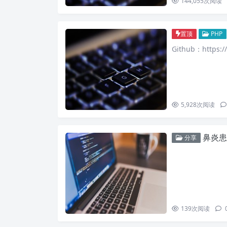
144,055
次阅读
置顶
PHP
Github：https:/
5,928
次阅读
鼻炎患
分享
139
次阅读