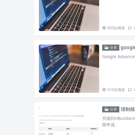
633
次阅读
googl
分享
Google Adse
510
次阅读
强制移除
分享
升级到HBuild
限申请。