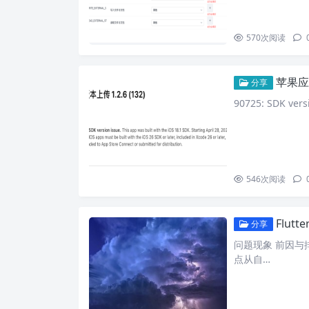
570
次阅读
苹果应
分享
90725: SDK versi
546
次阅读
Flu
分享
问题现象 前因与排查过
点从自…