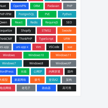
Nuxt
OpenVPN
ORM
Padavan
PHP
PHP-FPM
PostgreSQL
PVE
Python
Qwen
React
Redis
RequireJS
SEO
Sequelize
Shopify
STM32
Swoole
ThinkCMF
ThinkPHP
TypeScript
UFW
uni-app
uni-app x
Vim
VSCode
vue
Windows
Windows10
Windows11
Windows7
Windows8
WindowsXP
WordPress
光猫
公网IP
内网穿透
固件
大模型
家庭网络
拨号
斐讯K2
架构
电信网络
老毛子
路由器
高可用