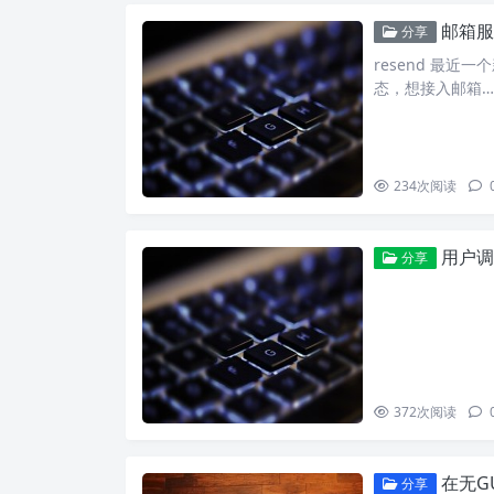
邮箱服
分享
resend 最近一
态，想接入邮箱…
234
次阅读
用户调
分享
372
次阅读
在无GU
分享