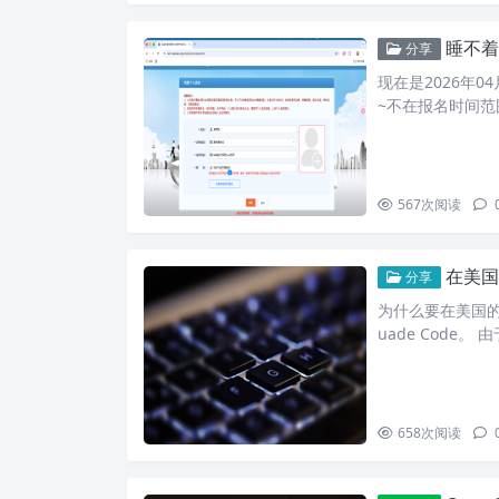
睡不着
分享
现在是2026年0
~不在报名时间范
567
次阅读
在美国服
分享
为什么要在美国的服
uade Code。 
658
次阅读