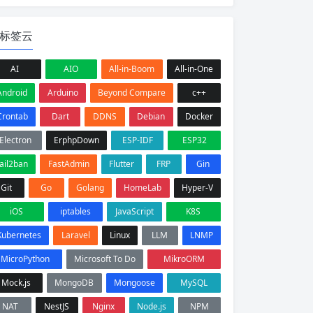
标签云
AI
AIO
All-in-Boom
All-in-One
Android
Arduino
Beyond Compare
c++
Crontab
Dart
DDNS
Debian
Docker
Electron
ErphpDown
ESP-IDF
ESP32
fail2ban
FastAdmin
Flutter
FRP
Gin
Git
Go
Golang
HomeLab
Hyper-V
iOS
iptables
JavaScript
K8S
Kubernetes
Laravel
Linux
LLM
LNMP
MicroPython
Microsoft To Do
MikroORM
Mock.js
MongoDB
Mongoose
MySQL
NAT
NestJS
Nginx
Node.js
NPM