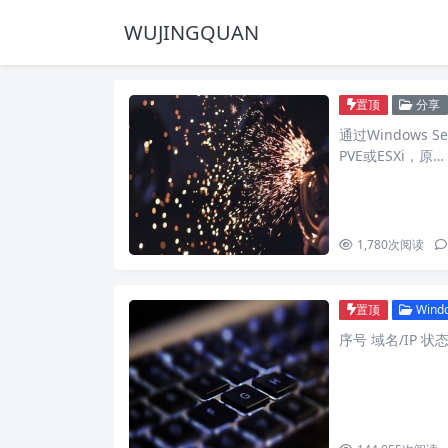
WUJINGQUAN
置顶
分享
通过Windows 
PVE或ESXi，原…
1,780
次阅读
置顶
Wind
序号 域名/IP 状态 检