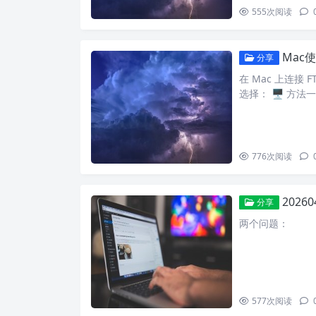
555
次阅读
Mac使
分享
在 Mac 上连
选择： 🖥️ 方
776
次阅读
202
分享
两个问题：
577
次阅读