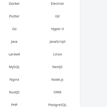
Docker
Electron
Flutter
Git
Go
Hyper-V
Java
JavaScript
Laravel
Linux
MySQL
NestJS
Nginx
Node.js
NuxtJS
ORM
PHP
PostgreSQL