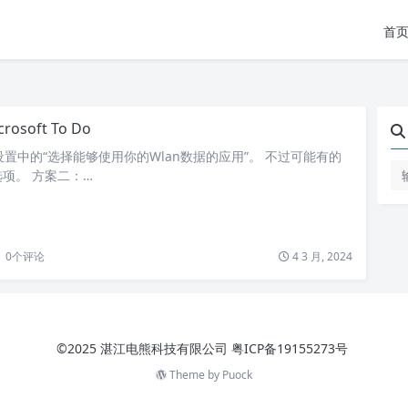
首
crosoft To Do
设置中的“选择能够使用你的Wlan数据的应用”。 不过可能有的
项。 方案二：…
0
个评论
4 3 月, 2024
©2025 湛江电熊科技有限公司
粤ICP备19155273号
Theme by
Puock