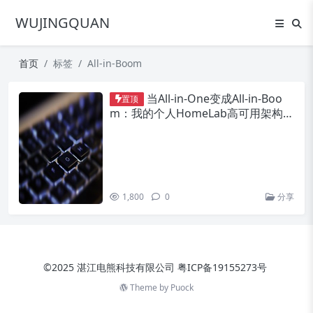
WUJINGQUAN
首页
标签
All-in-Boom
当All-in-One变成All-in-Boo
置顶
m：我的个人HomeLab高可用架构改
造之路
1,800
0
分享
©2025 湛江电熊科技有限公司
粤ICP备19155273号
Theme by
Puock