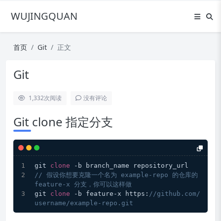
WUJINGQUAN
首页
Git
正文
Git
1,332
次阅读
没有评论
Git clone 指定分支
git 
clone
 -b branch_name repository_url
// 假设你想要克隆一个名为 example-repo 的仓库的 
feature-x 分支，你可以这样做
git 
clone
 -b feature-x https:
//github.com/
username/example-repo.git