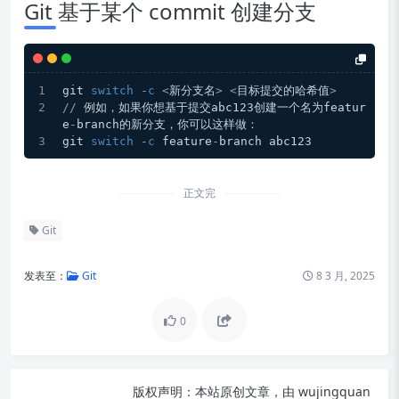
Git 基于某个 commit 创建分支
git 
switch
-
c
<
新分支名
>
<
目标提交的哈希值
>
/
/
 例如，如果你想基于提交abc123创建一个名为featur
e
-
branch的新分支，你可以这样做：
git 
switch
-
c
 feature
-
branch abc123
正文完
Git
发表至：
Git
8 3 月, 2025
0
版权声明：
本站原创文章，由
wujingquan