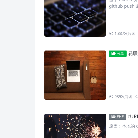
github push
1,837
次阅读
易联
分享
939
次阅读
cURL e
PHP
原因：本地的 