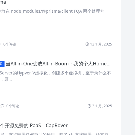
sma
node_modules/@prisma/client FQA 两个处理方
0
个评论
13 1 月, 2025
当All-in-One变成All-in-Boom：我的个人HomeLab高可用架构改造之路
享
s Server的Hypver-V虚拟化，创建多个虚拟机，至于为什么不
i，原…
0
个评论
3 1 月, 2025
开源免费的 PaaS – CapRover
r 开发，支持部署任何类型的项目。除了 cli 直接部署，还支持