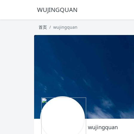
WUJINGQUAN
首页
wujingquan
wujingquan