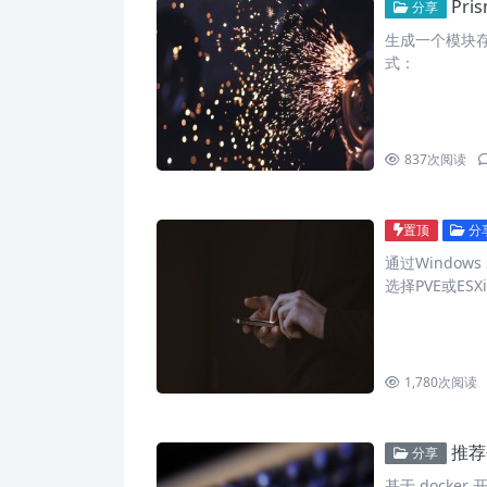
Pri
分享
生成一个模块存放在 
式：
837
次阅读
置顶
分
通过Window
选择PVE或ESX
1,780
次阅读
推荐个
分享
基于 docke