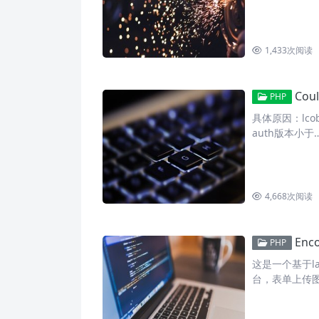
1,433
次阅读
Could not c
PHP
具体原因：lcob
auth版本小于
4,668
次阅读
Enco
PHP
这是一个基于la
台，表单上传