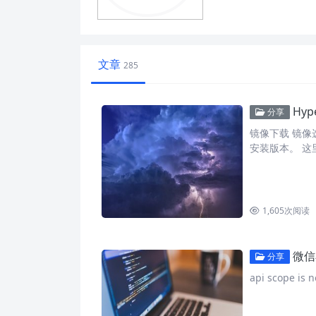
文章
285
Hyp
分享
镜像下载 镜像选
安装版本。 这
1,605
次阅读
微信
分享
api scope is