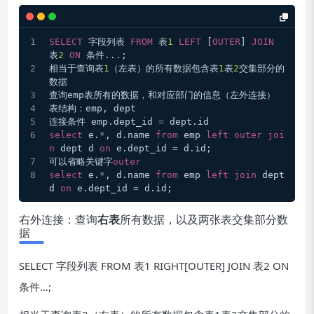
SELECT
 字段列表 
FROM
 表
1
LEFT
 [
OUTER
] 
JOIN
表
2
ON
 条件...;
相当于查询表
1
（左表）的所有数据包含表
1
表
2
交集部分的
数据
查询emp表所有的数据，和对应部门的信息（左外连接）
表结构：emp, dept
连接条件 emp.dept_id 
=
 dept.id
select
 e.
*
, d.name 
from
 emp 
left
outer
joi
n
 dept d 
on
 e.dept_id 
=
 d.id;
可以省略关键字
outer
select
 e.
*
, d.name 
from
 emp 
left
join
 dept 
d 
on
 e.dept_id 
=
 d.id;
右外连接：查询
右表
所有数据，以及两张表交集部分数
据
SELECT 字段列表 FROM 表1 RIGHT[OUTER] JOIN 表2 ON
条件…;