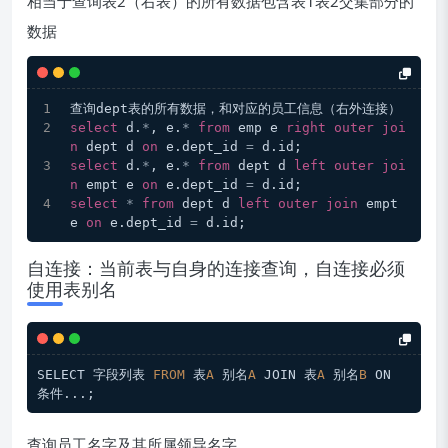
相当于查询表2（右表）的所有数据包含表1表2交集部分的
数据
查询dept表的所有数据，和对应的员工信息（右外连接）
select
 d.
*
, e.
*
from
 emp e 
right
outer
joi
n
 dept d 
on
 e.dept_id 
=
 d.id;
select
 d.
*
, e.
*
from
 dept d 
left
outer
joi
n
 empt e 
on
 e.dept_id 
=
 d.id;
select
*
from
 dept d 
left
outer
join
 empt 
e 
on
 e.dept_id 
=
 d.id;
自连接：当前表与自身的连接查询，自连接必须
使用表别名
SELECT 字段列表 
FROM
 表
A
 别名
A
 JOIN 表
A
 别名
B
 ON 
条件...;
查询员工名字及其所属领导名字