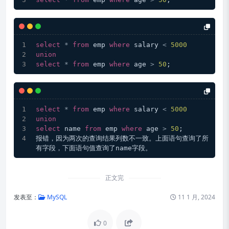
select
*
from
 emp 
where
 salary 
<
5000
union
select
*
from
 emp 
where
 age 
>
50
;
select
*
from
 emp 
where
 salary 
<
5000
union
select
 name 
from
 emp 
where
 age 
>
50
;
报错，因为两次的查询结果列数不一致。上面语句查询了所
有字段，下面语句值查询了name字段。
正文完
发表至：
MySQL
11 1 月, 2024
0