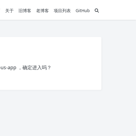
页
关于
旧博客
老博客
项目列表
GitHub
ous-app
，确定进入吗？