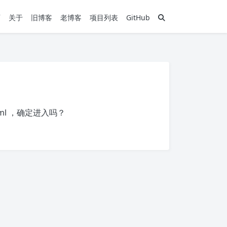
页
关于
旧博客
老博客
项目列表
GitHub
ml
，确定进入吗？