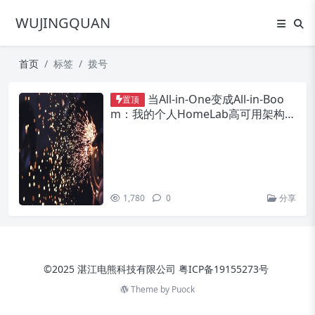
WUJINGQUAN
首页
标签
拨号
当All-in-One变成All-in-Boo
置顶
m：我的个人HomeLab高可用架构改
造之路
1,780
0
分享
©2025 湛江电熊科技有限公司
粤ICP备19155273号
Theme by
Puock