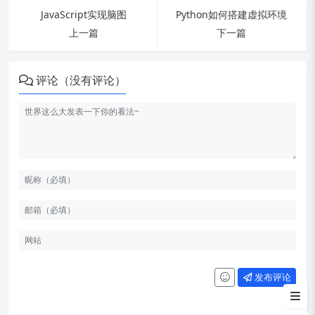
JavaScript实现脑图
Python如何搭建虚拟环境
上一篇
下一篇
评论（没有评论）
方法四：4.新建txt文件，输入相
应路径，转换成.bat文件，实现电脑
Windows微信双开
方法五：5.使用CMD命令符实现
发布评论
微信多开